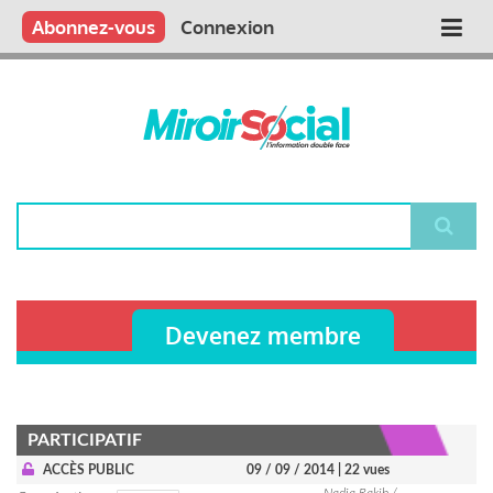
Aller
Qui sommes nous ?
Vous publiez
Nous publions
Contactez-nous
Abonnez-vous
Connexion
Main
au
contenu
navigation
principal
Rechercher
Devenez membre
PARTICIPATIF
ACCÈS PUBLIC
09 / 09 / 2014
| 22 vues
Nadia Rakib /