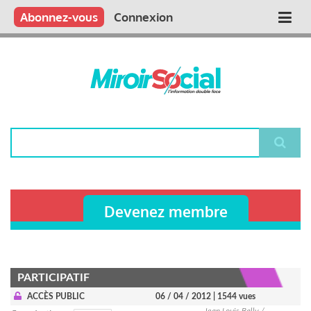
Aller
Qui sommes nous ?
Vous publiez
Nous publions
Contactez-nous
Abonnez-vous
Connexion
Main
au
contenu
navigation
principal
Rechercher
Devenez membre
PARTICIPATIF
ACCÈS PUBLIC
06 / 04 / 2012
| 1544 vues
Jean Louis Bally /