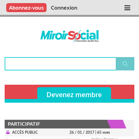
Aller
Qui sommes nous ?
Vous publiez
Nous publions
Contactez-nous
Abonnez-vous
Connexion
Main
au
contenu
navigation
principal
Rechercher
Devenez membre
PARTICIPATIF
ACCÈS PUBLIC
26 / 01 / 2017
| 65 vues
Andree Thomas /