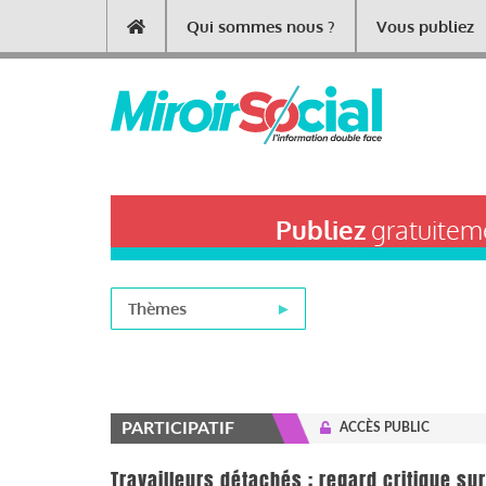
Aller
Qui sommes nous ?
Vous publiez
Main
au
contenu
navigation
principal
Publiez
gratuiteme
Thèmes
PARTICIPATIF
ACCÈS PUBLIC
Travailleurs détachés : regard critique su