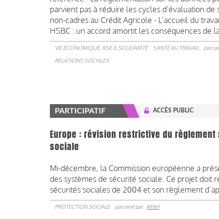
parvient pas à réduire les cycles d’évaluation de 
non-cadres au Crédit Agricole - L’accueil du travail
HSBC : un accord amortit les conséquences de la b
VIE ÉCONOMIQUE, RSE & SOLIDARITÉ
SANTÉ AU TRAVAIL
parrai
RELATIONS SOCIALES
PARTICIPATIF
ACCÈS PUBLIC
Europe : révision restrictive du règlemen
sociale
Mi-décembre, la Commission européenne a présen
des systèmes de sécurité sociale. Ce projet doit 
sécurités sociales de 2004 et son règlement d’a
PROTECTION SOCIALE
parrainé par
MNH