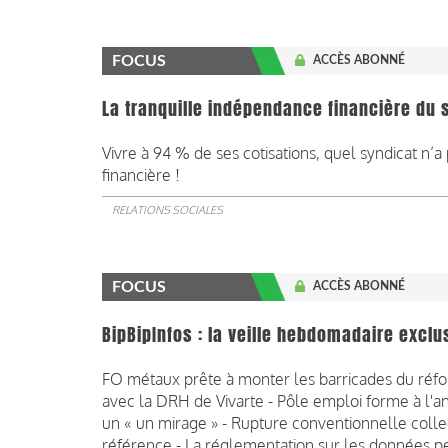
FOCUS
ACCÈS ABONNÉ
La tranquille indépendance financière du 
Vivre à 94 % de ses cotisations, quel syndicat n’
financière !
RELATIONS SOCIALES
FOCUS
ACCÈS ABONNÉ
BipBipInfos : la veille hebdomadaire exclu
FO métaux prête à monter les barricades du réf
avec la DRH de Vivarte - Pôle emploi forme à l'ani
un « un mirage » - Rupture conventionnelle collec
référence - La réglementation sur les données p