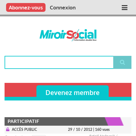
Aller
Qui sommes nous ?
Vous publiez
Nous publions
Contactez-nous
Abonnez-vous
Connexion
Main
au
contenu
navigation
principal
Rechercher
Devenez membre
PARTICIPATIF
ACCÈS PUBLIC
29 / 10 / 2012
| 160 vues
Rafaël Nedzynski /