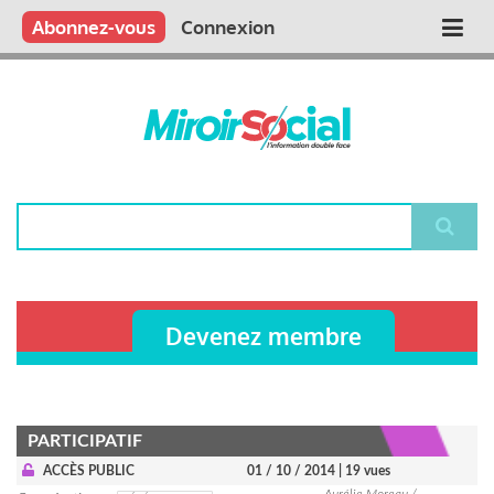
Aller
Qui sommes nous ?
Vous publiez
Nous publions
Contactez-nous
Abonnez-vous
Connexion
Main
au
contenu
navigation
principal
Rechercher
Devenez membre
PARTICIPATIF
ACCÈS PUBLIC
01 / 10 / 2014
| 19 vues
Aurélie Moreau /