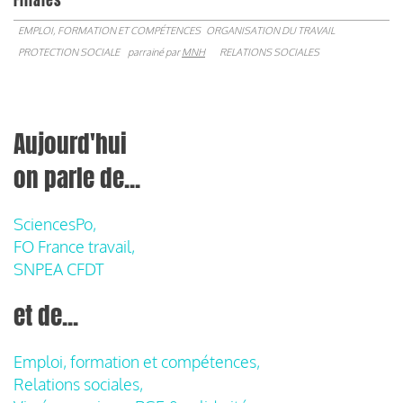
Filiales
EMPLOI, FORMATION ET COMPÉTENCES
ORGANISATION DU TRAVAIL
PROTECTION SOCIALE
parrainé par
MNH
RELATIONS SOCIALES
Aujourd'hui
on parle de...
SciencesPo,
FO France travail,
SNPEA CFDT
et de...
Emploi, formation et compétences,
Relations sociales,