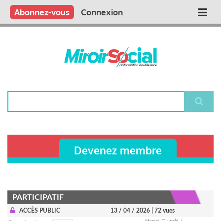
Aller
Qui sommes nous ?
Vous publiez
Nous publions
Contactez-nous
Abonnez-vous
Connexion
Main
au
contenu
navigation
principal
Rechercher
Devenez membre
PARTICIPATIF
ACCÈS PUBLIC
13 / 04 / 2026
| 72 vues
Hervé Guindé /