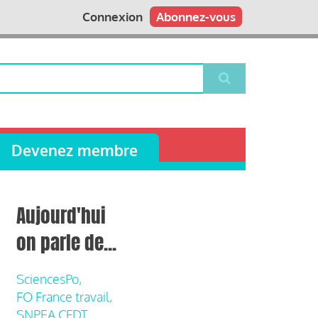
Connexion
Abonnez-vous
Devenez membre
Aujourd'hui
on parle de...
SciencesPo,
FO France travail,
SNPEA CFDT