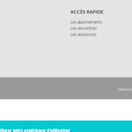
ACCÈS RAPIDE
Les abonnements
Les rencontres
Les ressources
Mentions
Pied
de
page
liorer votre expérience d'utilisateur.