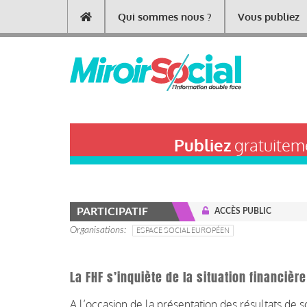
Aller
Qui sommes nous ?
Vous publiez
Main
au
contenu
navigation
principal
Publiez
gratuiteme
PARTICIPATIF
ACCÈS PUBLIC
Organisations
ESPACE SOCIAL EUROPÉEN
La FHF s’inquiète de la situation financièr
A l’occasion de la présentation des résultats de