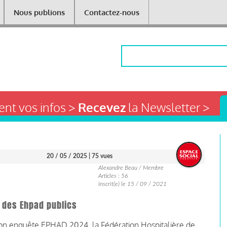
Nous publions
Contactez-nous
Rechercher
nt vos infos >
Recevez
la Newsletter >
20 / 05 / 2025
| 75 vues
Alexandre Beau / Membre
Articles : 56
Inscrit(e) le 15 / 09 / 2021
e des Ehpad publics
 son enquête EPHAD 2024, la Fédération Hospitalière de