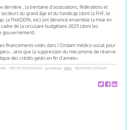
rnière , la trentaine d’associations, fédérations et
 secteurs du grand âge et du handicap (dont la FHF, le
ap, la FNADEPA, etc) ont dénoncé ensemble la mise en
cadre de la circulaire budgétaire 2025 (dont les
le gouvernement).
e des financements votés dans l’Ondam médico-social pour
oppes» ; ainsi que la suppression du mécanisme de réserve
tique des crédits gelés en fin d’année».
VAIL
PROTECTION SOCIALE
parrainé par
MNH
RELATIONS SOCIALES