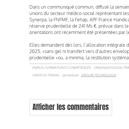
Dans un communiqué commun, diffusé la semaine de
unions du secteur médico-social représentant les
Synerpa, la FNFMF, la Fehap, APF France Handic
réserve prudentielle de 241 Ms €, prévue dans le 
orientations ont récemment été présentées par 
Elles demandent dès lors, l’allocation intégral
2025, «sans gel ni transfert vers d’autres envel
prudentielle «ou, a minima, la restitution systéma
EMPLOI, FORMATION ET COMPÉTENCES
ORGANISATION DU TRA
SANTÉ AU TRAVAIL
parrainé par
GROUPE TECHNOLOGIA
Afficher les commentaires