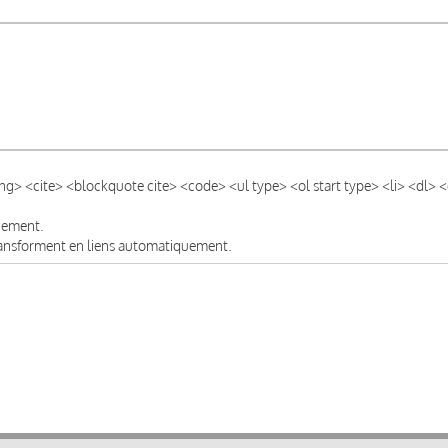
ong> <cite> <blockquote cite> <code> <ul type> <ol start type> <li> <dl>
quement.
transforment en liens automatiquement.