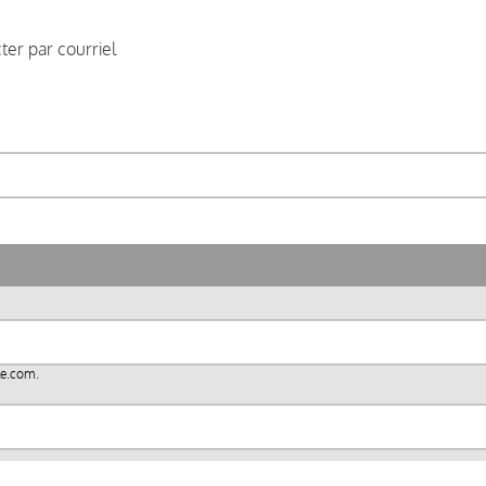
er par courriel
le.com
.