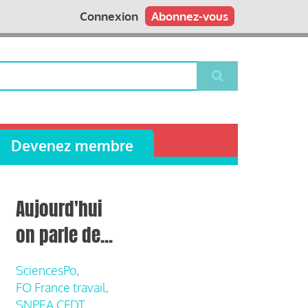
Connexion
Abonnez-vous
Devenez membre
Aujourd'hui
on parle de...
SciencesPo,
FO France travail,
SNPEA CFDT