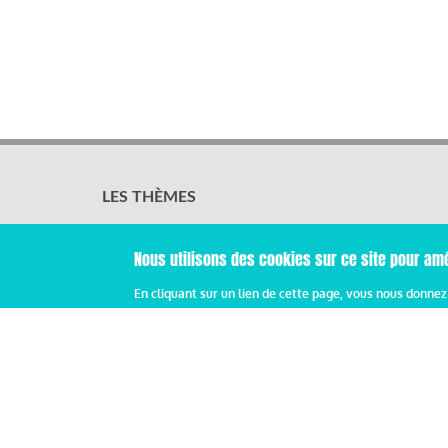
LES THÈMES
Activités sociales et culturelles
Emploi, formation et compétences
Nous utilisons des cookies sur ce site pour amé
Organisation du travail
Protection sociale
En cliquant sur un lien de cette page, vous nous donne
Relations sociales
Rémunération globale & partage de la performance
Santé au travail
Vie économique, RSE & solidarité