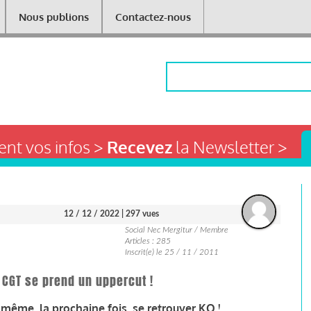
Nous publions
Contactez-nous
Rechercher
nt vos infos >
Recevez
la Newsletter >
12 / 12 / 2022
| 297 vues
Social Nec Mergitur / Membre
Articles : 285
Inscrit(e) le 25 / 11 / 2011
la CGT se prend un uppercut !
 même, la prochaine fois, se retrouver KO !