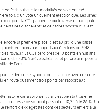
ille de Paris puisque les modalités de vote ont été
ière fois, d’un vote uniquement électronique. Les urnes
rucial pour la CGT parisienne qui traverse depuis quatre
 de centaines d’adhérents et de cadres syndicaux. C’est
.
rde encore la première place, c’est au prix d’une baisse
q points en moins par rapport aux élections de 2018
s très
fluctuat.
La CGT perd près de 10 points en huit ans
a barre des 20% à brève échéance et perdre ainsi pour la
Ville de Paris.
ujours le deuxième syndicat de la capitale avec un score
du en route quasiment trois points par rapport aux
 histoire car si surprise il y a, c’est bien la troisième
ns progresse de six point passant de 10,32 à 16,26 %. Un
le renfort d’ex-cégétistes dont des secteurs entiers à la