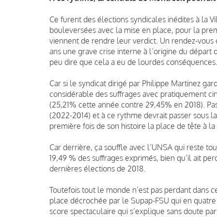
Ce furent des élections syndicales inédites à la V
bouleversées avec la mise en place, pour la prem
viennent de rendre leur verdict.
Un rendez-vous c
ans une grave crise interne à l’origine du départ
peu dire que cela a eu de lourdes conséquences
Car si le syndicat dirigé par Philippe Martinez ga
considérable des suffrages avec pratiquement cin
(25,21% cette année contre 29,45% en 2018). Pa
(2022-2014) et à ce rythme devrait passer sous l
première fo
is de son histoire la place de tête à la 
Car derrière, ça souffle avec l’UNSA qui reste to
19,49 % des suffrages exprimés, bien qu’il ait per
dernières élections de 2018.
Toutefois tout le monde n’est pas perdant dans cette
place décrochée par le Supap-FSU qui en quatre a
score spectaculaire qui s’explique sans doute par 