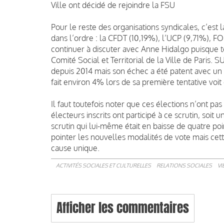
Ville ont décidé de rejoindre la FSU
Pour le reste des organisations syndicales, c’est l
dans l’ordre : la CFDT (10,19%), l’UCP (9,71%), F
continuer à discuter avec Anne Hidalgo puisque 
Comité Social et Territorial de la Ville de Paris. S
depuis 2014 mais son échec a été patent avec u
fait environ 4% lors de sa première tentative voit
Il faut toutefois noter que ces élections n’ont p
électeurs inscrits ont participé à ce scrutin, soit
scrutin qui lui-même était en baisse de quatre po
pointer les nouvelles modalités de vote mais cet
cause unique.
ACTIVITÉS SOCIALES ET CULTURELLES
RELATIONS SOCIALES
VI
Afficher les commentaires