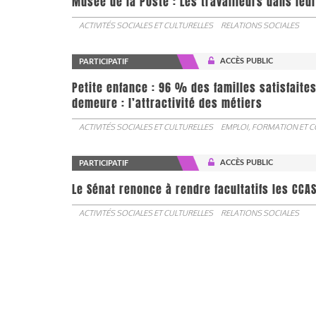
Musée de la Poste : Les travailleurs dans leu
ACTIVITÉS SOCIALES ET CULTURELLES
RELATIONS SOCIALES
ACCÈS PUBLIC
PARTICIPATIF
Petite enfance : 96 % des familles satisfaite
demeure : l’attractivité des métiers
ACTIVITÉS SOCIALES ET CULTURELLES
EMPLOI, FORMATION ET 
ACCÈS PUBLIC
PARTICIPATIF
Le Sénat renonce à rendre facultatifs les CCA
ACTIVITÉS SOCIALES ET CULTURELLES
RELATIONS SOCIALES