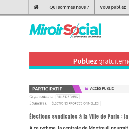
Aller
Qui sommes nous ?
Vous publiez
Main
au
contenu
navigation
principal
Publiez
gratuiteme
PARTICIPATIF
ACCÈS PUBLIC
Organisations
VILLE DE PARIS
Étiquettes
ÉLECTIONS PROFESSIONNELLES
Élections syndicales à la Ville de Paris : 
A ce rythme, la centrale de Montreuil pourrait