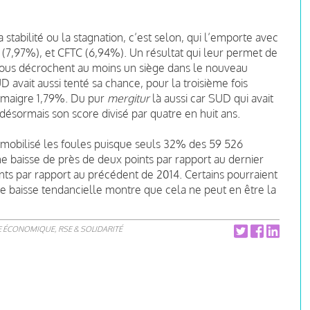
a stabilité ou la stagnation, c’est selon, qui l’emporte avec
O (7,97%), et CFTC (6,94%). Un résultat qui leur permet de
tous décrochent au moins un siège dans le nouveau
UD avait aussi tenté sa chance, pour la troisième fois
n maigre 1,79%. Du pur
mergitur
là aussi car SUD qui avait
 désormais son score divisé par quatre en huit ans.
as mobilisé les foules puisque seuls 32% des 59 526
 une baisse de près de deux points par rapport au dernier
ints par rapport au précédent de 2014. Certains pourraient
te baisse tendancielle montre que cela ne peut en être la
E ÉCONOMIQUE, RSE & SOLIDARITÉ