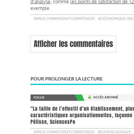
d’analyse
, comme
les points de satisfaction de T
exemple.
EMPLOI, FORMATION ET COMPÉTENCES
VIE ÉCONOMIQUE, RSE 
Afficher les commentaires
POUR PROLONGER LA LECTURE
ACCÈS ABONNÉ
FOCUS
“La taille de l’effectif d’un établissement, pl
caractéristiques organisationnelles, façonne 
Pélisse, SciencesPo
EMPLOI, FORMATION ET COMPÉTENCES
RELATIONS SOCIALES