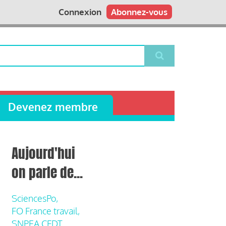
Connexion
Abonnez-vous
Devenez membre
Aujourd'hui
on parle de...
SciencesPo,
FO France travail,
SNPEA CFDT