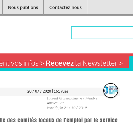
Nous publions
Contactez-nous
Rechercher
nt vos infos >
Recevez
la Newsletter >
20 / 07 / 2020
| 161 vues
Laurent Grandguillaume / Membre
Articles : 61
Inscrit(e) le 21 / 10 / 2019
le des comités locaux de l'emploi par le service