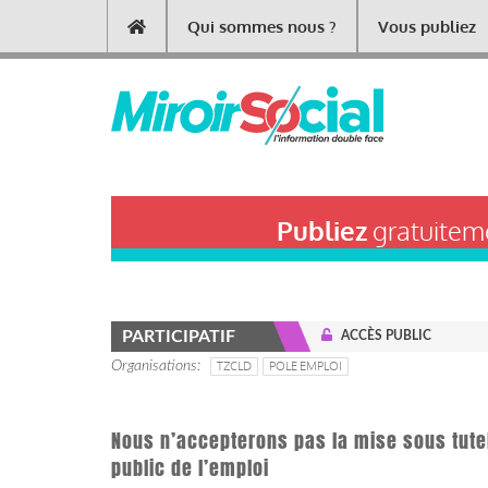
Aller
Qui sommes nous ?
Vous publiez
Main
au
contenu
navigation
principal
Publiez
gratuiteme
PARTICIPATIF
ACCÈS PUBLIC
Organisations
TZCLD
POLE EMPLOI
Nous n’accepterons pas la mise sous tutel
public de l’emploi