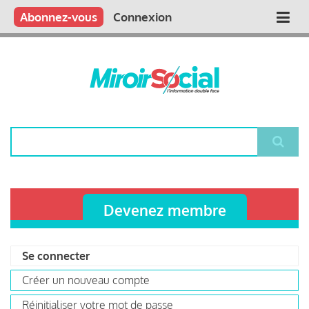
Aller
Qui sommes nous ?
Vous publiez
Nous publions
Contactez-nous
Abonnez-vous
Connexion
Main
au
contenu
navigation
principal
Rechercher
Devenez membre
Se connecter
(onglet
Primary
actif)
Créer un nouveau compte
tabs
Réinitialiser votre mot de passe