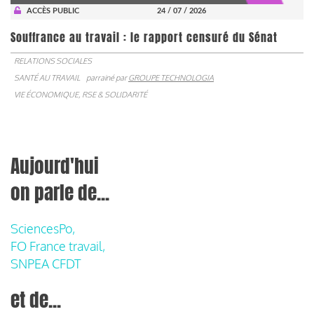
ACCÈS PUBLIC
24 / 07 / 2026
Souffrance au travail : le rapport censuré du Sénat
RELATIONS SOCIALES
SANTÉ AU TRAVAIL
parrainé par
GROUPE TECHNOLOGIA
VIE ÉCONOMIQUE, RSE & SOLIDARITÉ
Aujourd'hui
on parle de...
SciencesPo,
FO France travail,
SNPEA CFDT
et de...