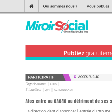
Aller
Qui sommes nous ?
Vous publiez
Main
au
contenu
navigation
principal
Publiez
gratuiteme
PARTICIPATIF
ACCÈS PUBLIC
Organisations
ATOS
Étiquettes
QVT
ACTIONNARIAT
Atos entre au CAC40 au détriment de ses s
La direction vient d’annoncer l’entrée du groupe 