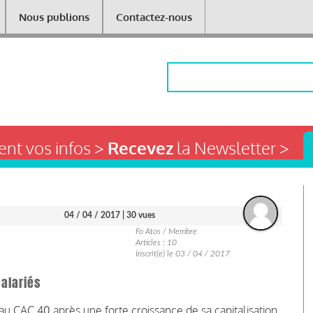
Nous publions
Contactez-nous
Rechercher
nt vos infos >
Recevez
la Newsletter >
04 / 04 / 2017
| 30 vues
Fo Atos / Membre
Articles : 10
Inscrit(e) le 03 / 04 / 2017
alariés
au CAC 40 après une forte croissance de sa capitalisation