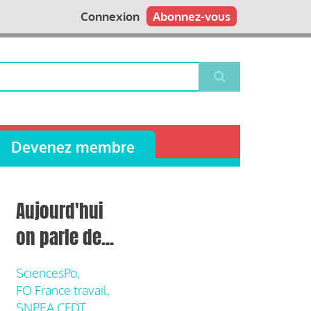
Connexion
Abonnez-vous
Devenez membre
Aujourd'hui
on parle de...
SciencesPo,
FO France travail,
SNPEA CFDT