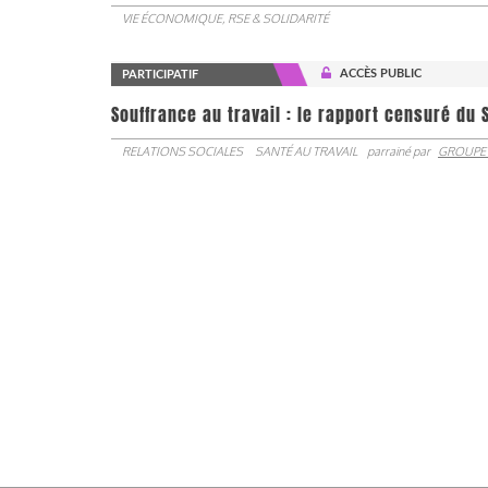
VIE ÉCONOMIQUE, RSE & SOLIDARITÉ
ACCÈS PUBLIC
PARTICIPATIF
Souffrance au travail : le rapport censuré du 
RELATIONS SOCIALES
SANTÉ AU TRAVAIL
parrainé par
GROUPE