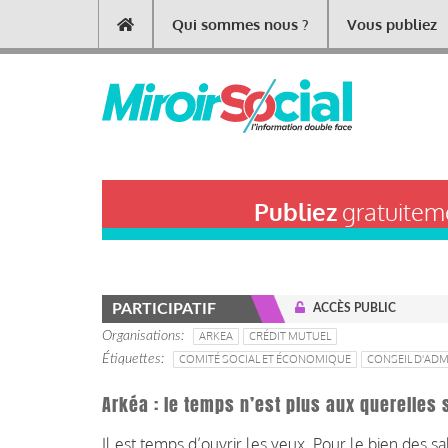
Aller
Qui sommes nous ?
Vous publiez
Main
au
contenu
navigation
principal
Publiez
gratuiteme
PARTICIPATIF
ACCÈS PUBLIC
Organisations
ARKEA
CRÉDIT MUTUEL
Étiquettes
COMITÉ SOCIAL ET ÉCONOMIQUE
CONSEIL D'ADM
Arkéa : le temps n’est plus aux querelles 
Il est temps d’ouvrir les yeux. Pour le bien des s