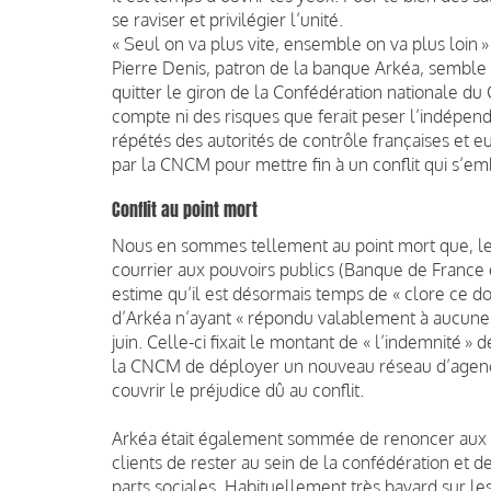
se raviser et privilégier l’unité.
« Seul on va plus vite, ensemble on va plus loin »
Pierre Denis, patron de la banque Arkéa, semble
quitter le giron de la Confédération nationale du
compte ni des risques que ferait peser l’indépend
répétés des autorités de contrôle françaises et 
par la CNCM pour mettre fin à un conflit qui s’e
Conflit au point mort
Nous en sommes tellement au point mort que, le
courrier aux pouvoirs publics (Banque de France e
estime qu’il est désormais temps de « clore ce dos
d’Arkéa n’ayant « répondu valablement à aucune 
juin. Celle-ci fixait le montant de « l’indemnité 
la CNCM de déployer un nouveau réseau d’agence
couvrir le préjudice dû au conflit.
Arkéa était également sommée de renoncer aux m
clients de rester au sein de la confédération et 
parts sociales. Habituellement très bavard sur le