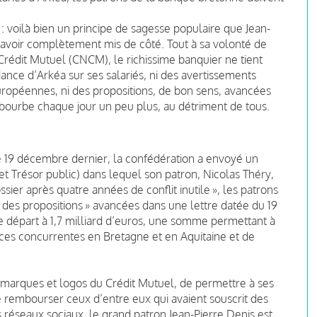
 : voilà bien un principe de sagesse populaire que Jean-
 avoir complètement mis de côté. Tout à sa volonté de
 Crédit Mutuel (CNCM), le richissime banquier ne tient
ance d’Arkéa sur ses salariés, ni des avertissements
européennes, ni des propositions, de bon sens, avancées
mbourbe chaque jour un peu plus, au détriment de tous.
 19 décembre dernier, la confédération a envoyé un
t Trésor public) dans lequel son patron, Nicolas Théry,
sier après quatre années de conflit inutile », les patrons
des propositions » avancées dans une lettre datée du 19
» de départ à 1,7 milliard d’euros, une somme permettant à
s concurrentes en Bretagne et en Aquitaine et de
arques et logos du Crédit Mutuel, de permettre à ses
de rembourser ceux d’entre eux qui avaient souscrit des
s réseaux sociaux, le grand patron Jean-Pierre Denis est,