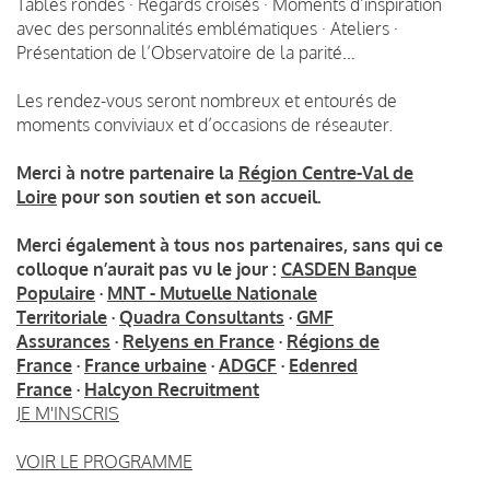
Tables rondes · Regards croisés · Moments d’inspiration
avec des personnalités emblématiques · Ateliers ·
Présentation de l’Observatoire de la parité…
Les rendez-vous seront nombreux et entourés de
moments conviviaux et d’occasions de réseauter.
Merci à notre partenaire la
Région Centre-Val de
Loire
pour son soutien et son accueil.
Merci également à tous nos partenaires, sans qui ce
colloque n’aurait pas vu le jour :
CASDEN Banque
Populaire
·
MNT - Mutuelle Nationale
Territoriale
·
Quadra Consultants
·
GMF
Assurances
·
Relyens en France
·
Régions de
France
·
France urbaine
·
ADGCF
·
Edenred
France
·
Halcyon Recruitment
JE M'INSCRIS
VOIR LE PROGRAMME