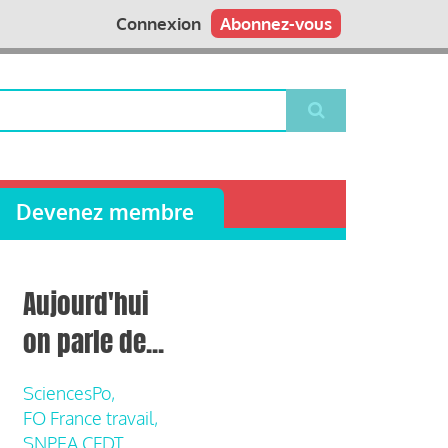
Connexion
Abonnez-vous
Devenez membre
Aujourd'hui
on parle de...
SciencesPo,
FO France travail,
SNPEA CFDT