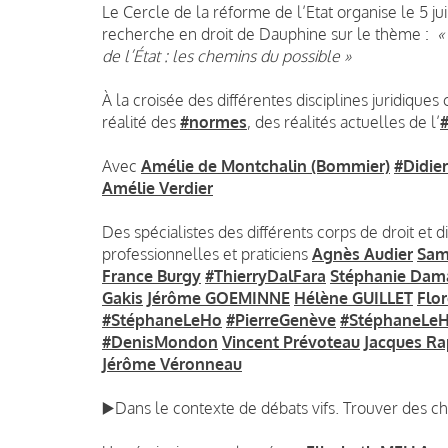
Le Cercle de la réforme de l’Etat organise le 5 j
recherche en droit de Dauphine sur le thème :
«
de l’État : les chemins du possible »
À la croisée des différentes disciplines juridiques
réalité des
#normes
, des réalités actuelles de l’
Avec
Amélie de Montchalin (Bommier)
#Didie
Amélie Verdier
Des spécialistes des différents corps de droit et 
professionnelles et praticiens
Agnès Audier
Sam
France Burgy
#ThierryDalFara
Stéphanie Dam
Gakis
Jérôme GOEMINNE
Hélène GUILLET
Flo
#StéphaneLeHo
#PierreGenève
#StéphaneLe
#DenisMondon
Vincent Prévoteau
Jacques Ra
Jérôme Véronneau
▶️Dans le contexte de débats vifs. Trouver des c