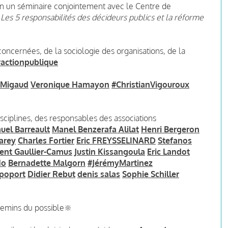
uin un séminaire conjointement avec le Centre de
 Les 5 responsabilités des décideurs publics et la réforme
 concernées, de la sociologie des organisations, de la
#actionpublique
rMigaud
Veronique Hamayon
#ChristianVigouroux
disciplines, des responsables des associations
uel Barreault
Manel Benzerafa Alilat
Henri Bergeron
arey
Charles Fortier
Eric FREYSSELINARD
Stefanos
rent Gaullier-Camus
Justin Kissangoula
Eric Landot
Ho
Bernadette Malgorn
#JérémyMartinez
poport
Didier Rebut
denis salas
Sophie Schiller
hemins du possible🔆