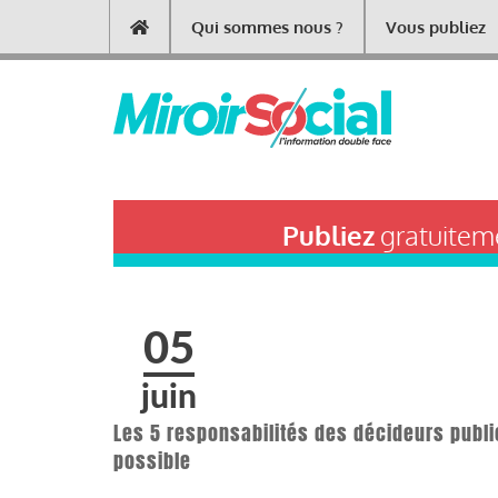
Aller
Qui sommes nous ?
Vous publiez
Main
au
contenu
navigation
principal
Publiez
gratuiteme
05
juin
Les 5 responsabilités des décideurs public
possible