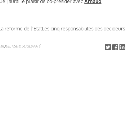
que j’aurai le plaisir de co-présider avec
Arnaud
 la réforme de l’EtatLes cinq responsabilités des décideurs
IQUE, RSE & SOLIDARITÉ