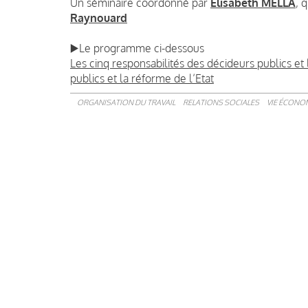
Un séminaire coordonné par
Elisabeth MELLA
, 
Raynouard
▶️Le programme ci-dessous
Les cinq responsabilités des décideurs publics et
publics et la réforme de l’Etat
ORGANISATION DU TRAVAIL
RELATIONS SOCIALES
VIE ÉCONOM