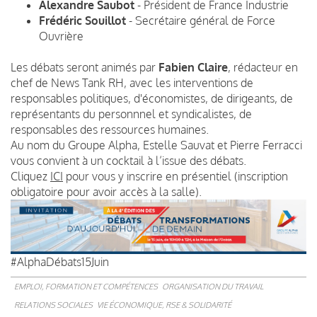
Alexandre Saubot
- Président de France Industrie
Frédéric Souillot
- Secrétaire général de Force
Ouvrière
Les débats seront animés par
Fabien Claire
, rédacteur en
chef de News Tank RH, avec les interventions de
responsables politiques, d'économistes, de dirigeants, de
représentants du personnnel et syndicalistes, de
responsables des ressources humaines.
Au nom du Groupe Alpha, Estelle Sauvat et Pierre Ferracci
vous convient à un cocktail à l’issue des débats.
Cliquez
ICI
pour vous y inscrire en présentiel (inscription
obligatoire pour avoir accès à la salle).
#AlphaDébats15Juin
EMPLOI, FORMATION ET COMPÉTENCES
ORGANISATION DU TRAVAIL
RELATIONS SOCIALES
VIE ÉCONOMIQUE, RSE & SOLIDARITÉ