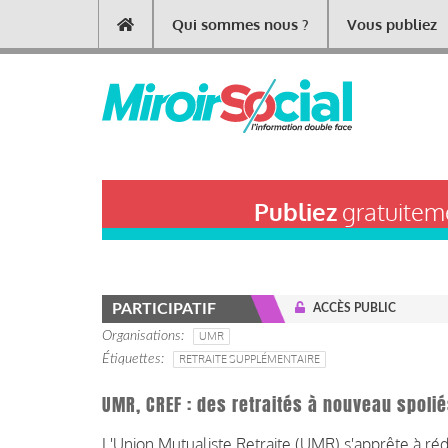
Aller
Qui sommes nous ?
Vous publiez
Main
au
contenu
navigation
principal
Publiez
gratuiteme
PARTICIPATIF
ACCÈS PUBLIC
Organisations
UMR
Étiquettes
RETRAITE SUPPLÉMENTAIRE
UMR, CREF : des retraités à nouveau spoli
L'Union Mutualiste Retraite (UMR) s'apprête à ré