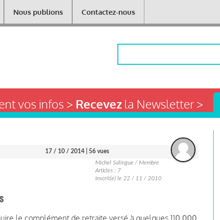
Nous publions
Contactez-nous
Rechercher
nt vos infos >
Recevez
la Newsletter >
17 / 10 / 2014
| 56 vues
Michel Salingue / Membre
Articles : 7
Inscrit(e) le 22 / 11 / 2010
és
duire le complément de retraite versé à quelques 110 000