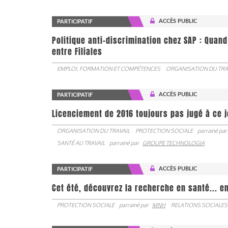
ACCÈS PUBLIC
PARTICIPATIF
Politique anti-discrimination chez SAP : Quand
entre Filiales
EMPLOI, FORMATION ET COMPÉTENCES
ORGANISATION DU TRA
ACCÈS PUBLIC
PARTICIPATIF
Licenciement de 2016 toujours pas jugé à ce 
ORGANISATION DU TRAVAIL
PROTECTION SOCIALE
parrainé par
SANTÉ AU TRAVAIL
parrainé par
GROUPE TECHNOLOGIA
ACCÈS PUBLIC
PARTICIPATIF
Cet été, découvrez la recherche en santé... en
PROTECTION SOCIALE
parrainé par
MNH
RELATIONS SOCIALES