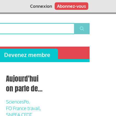
Connexion
Abonnez-vous
Devenez membre
Aujourd'hui
on parle de...
SciencesPo,
FO France travail,
SNPEA CFDT