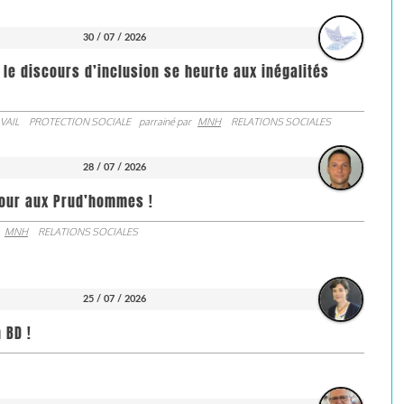
30 / 07 / 2026
 le discours d’inclusion se heurte aux inégalités
VAIL
PROTECTION SOCIALE
parrainé par
MNH
RELATIONS SOCIALES
28 / 07 / 2026
jour aux Prud’hommes !
MNH
RELATIONS SOCIALES
25 / 07 / 2026
 BD !