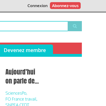
Connexion
Abonnez-vous
Devenez membre
Aujourd'hui
on parle de...
SciencesPo,
FO France travail,
SNPEA CFDT