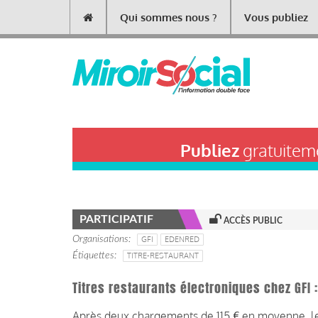
Aller
Qui sommes nous ?
Vous publiez
Main
au
contenu
navigation
principal
Publiez
gratuiteme
PARTICIPATIF
ACCÈS PUBLIC
Organisations
GFI
EDENRED
Étiquettes
TITRE-RESTAURANT
Titres restaurants électroniques chez GFI
Après deux chargements de 115 € en moyenne, le