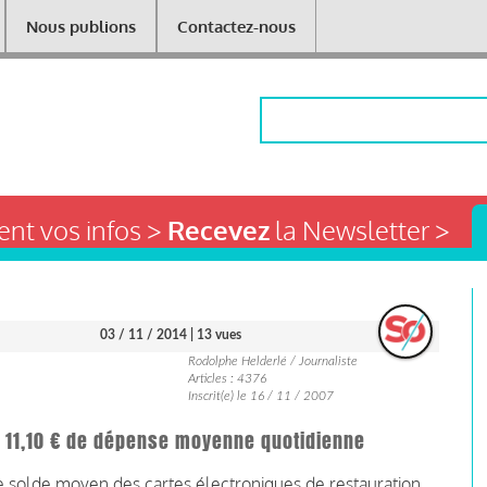
Nous publions
Contactez-nous
Rechercher
nt vos infos >
Recevez
la Newsletter >
03 / 11 / 2014
| 13 vues
Rodolphe Helderlé / Journaliste
Articles : 4376
Inscrit(e) le 16 / 11 / 2007
 : 11,10 € de dépense moyenne quotidienne
 solde moyen des cartes électroniques de restauration