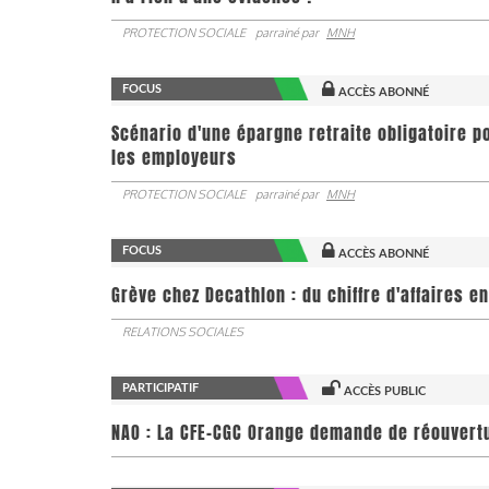
PROTECTION SOCIALE
parrainé par
MNH
FOCUS
ACCÈS ABONNÉ
Scénario d'une épargne retraite obligatoire p
les employeurs
PROTECTION SOCIALE
parrainé par
MNH
FOCUS
ACCÈS ABONNÉ
Grève chez Decathlon : du chiffre d'affaires e
RELATIONS SOCIALES
PARTICIPATIF
ACCÈS PUBLIC
NAO : La CFE-CGC Orange demande de réouvert