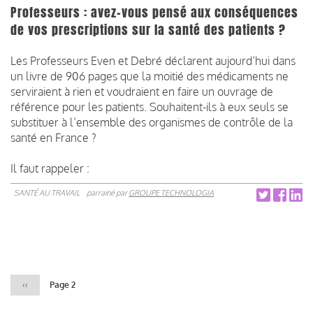
Professeurs : avez-vous pensé aux conséquences
de vos prescriptions sur la santé des patients ?
Les Professeurs Even et Debré déclarent aujourd’hui dans
un livre de 906 pages que la moitié des médicaments ne
serviraient à rien et voudraient en faire un ouvrage de
référence pour les patients. Souhaitent-ils à eux seuls se
substituer à l’ensemble des organismes de contrôle de la
santé en France ?
Il faut rappeler :
SANTÉ AU TRAVAIL
parrainé par
GROUPE TECHNOLOGIA
Pagination
Page
‹‹
Page 2
précédente