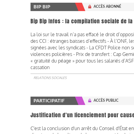
BIP BIP
ACCÈS ABONNÉ
Bip Bip Infos : la compilation sociale de l
La loi sur le travail n’a pas effacé le droit d’opp
des CCI : étranges baisses d’effectifs - À l’ONF, l
signées avec les syndicats - La CFDT Police non so
violences policières - Prix de transfert : Cap Gemi
« gratuité du péage » pour tous les salariés d’A
cassation
RELATIONS SOCIALES
PARTICIPATIF
ACCÈS PUBLIC
Justification d'un licenciement pour cau
C'est la conclusion d'un arrêt du Conseil d'État e