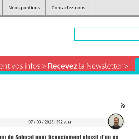
Nous publions
Contactez-nous
Rechercher
nt vos infos >
Recevez
la Newsletter >
07 / 03 / 2023
| 392 vues
on de Solocal pour licenciement abusif d'un ex