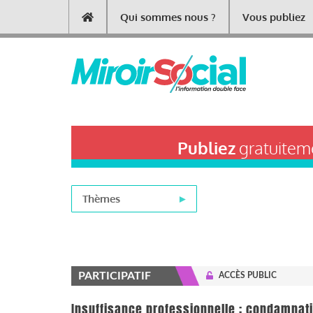
Aller
Qui sommes nous ?
Vous publiez
Main
au
contenu
navigation
principal
Publiez
gratuiteme
Thèmes
PARTICIPATIF
ACCÈS PUBLIC
Insuffisance professionnelle : condamnati