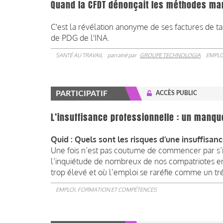
Quand la CFDT dénonçait les méthodes man
C'est la révélation anonyme de ses factures de t
de PDG de l'INA.
SANTÉ AU TRAVAIL
parrainé par
GROUPE TECHNOLOGIA
EMPLO
PARTICIPATIF
ACCÈS PUBLIC
L’insuffisance professionnelle : un manqu
Quid : Quels sont les risques d’une insuffisan
Une fois n’est pas coutume de commencer par s’i
l’inquiétude de nombreux de nos compatriotes en
trop élevé et où l’emploi se raréfie comme un t
EMPLOI, FORMATION ET COMPÉTENCES