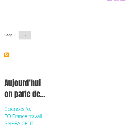
Pagination
Page 1
Page
››
suivante
Aujourd'hui
on parle de...
SciencesPo,
FO France travail,
SNPEA CFDT