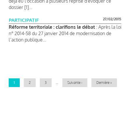
déjà eu l'occasion à plusieurs reprise d'évoquer ce
dossier [1]...
27/02/2015
PARTICIPATIF
Réforme territoriale : clarifions le débat
: Après la loi
n° 2014-58 du 27 janvier 2014 de modernisation de
l’action publique...
Pagination
Page
1
Page
2
Page
3
…
Page
Suivante ›
Dernière
Dernière »
courante
suivante
page