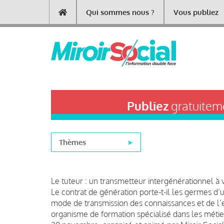
Aller
Qui sommes nous ?
Vous publiez
Main
au
contenu
navigation
principal
Publiez
gratuiteme
Thèmes
Le tuteur : un transmetteur intergénérationnel à 
Le contrat de génération porte-t-il les germes d
mode de transmission des connaissances et de l’e
organisme de formation spécialisé dans les méti