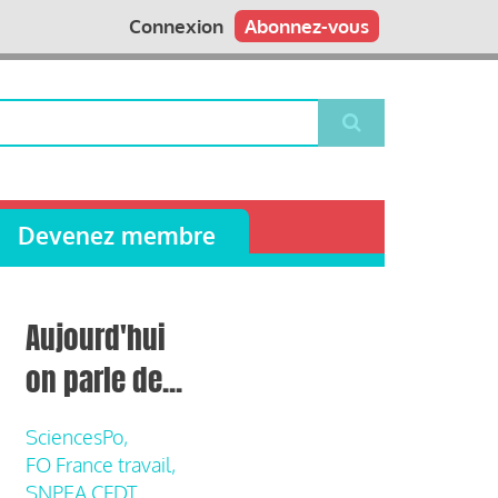
Connexion
Abonnez-vous
Devenez membre
Aujourd'hui
on parle de...
SciencesPo,
FO France travail,
SNPEA CFDT