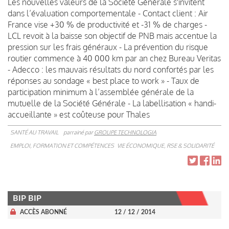
Les nouvelles valeurs de la Société Générale s'invitent
dans l’évaluation comportementale - Contact client : Air
France vise +30 % de productivité et -31 % de charges -
LCL revoit à la baisse son objectif de PNB mais accentue la
pression sur les frais généraux - La prévention du risque
routier commence à 40 000 km par an chez Bureau Veritas
- Adecco : les mauvais résultats du nord confortés par les
réponses au sondage « best place to work » - Taux de
participation minimum à l’assemblée générale de la
mutuelle de la Société Générale - La labellisation « handi-
accueillante » est coûteuse pour Thales
SANTÉ AU TRAVAIL
parrainé par
GROUPE TECHNOLOGIA
EMPLOI, FORMATION ET COMPÉTENCES
VIE ÉCONOMIQUE, RSE & SOLIDARITÉ
BIP BIP
ACCÈS ABONNÉ
12 / 12 / 2014