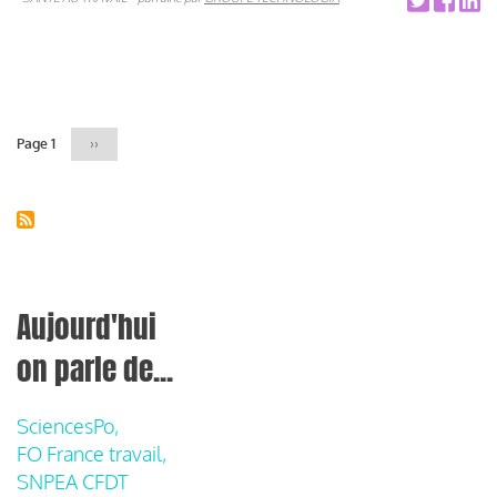
Pagination
Page 1
Page
››
suivante
Aujourd'hui
on parle de...
SciencesPo,
FO France travail,
SNPEA CFDT