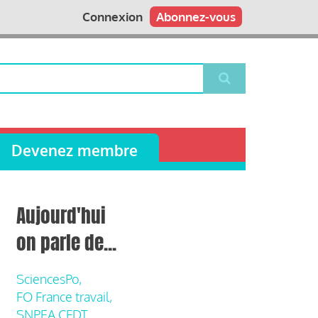
Connexion
Abonnez-vous
Devenez membre
Aujourd'hui
on parle de...
SciencesPo,
FO France travail,
SNPEA CFDT