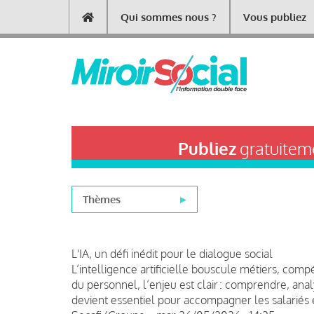
Aller
Qui sommes nous ?
Vous publiez
Main
au
contenu
navigation
principal
Publiez
gratuiteme
Thèmes
L'IA, un défi inédit pour le dialogue social
L’intelligence artificielle bouscule métiers, com
du personnel, l’enjeu est clair : comprendre, analy
devient essentiel pour accompagner les salariés e