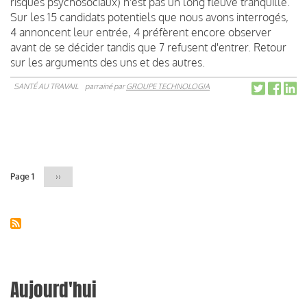
risques psychosociaux) n'est pas un long fleuve tranquille.
Sur les 15 candidats potentiels que nous avons interrogés,
4 annoncent leur entrée, 4 préfèrent encore observer
avant de se décider tandis que 7 refusent d'entrer. Retour
sur les arguments des uns et des autres.
SANTÉ AU TRAVAIL
parrainé par
GROUPE TECHNOLOGIA
Pagination
Page 1
Page
››
suivante
Aujourd'hui