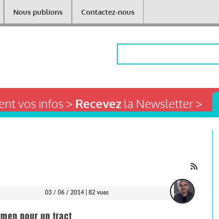
Nous publions
Contactez-nous
Rechercher
nt vos infos >
Recevez
la Newsletter >
03 / 06 / 2014
| 82 vues
amen pour un tract