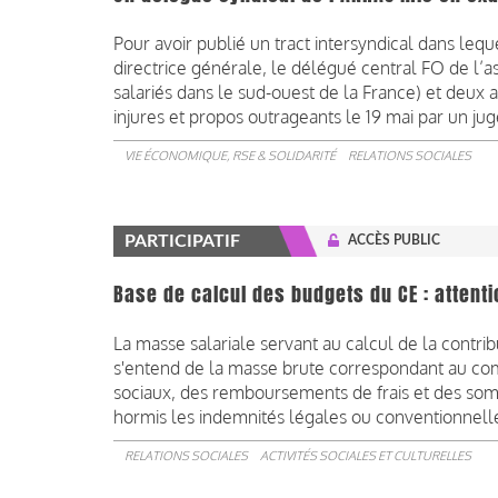
Pour avoir publié un tract intersyndical dans lequ
directrice générale, le délégué central FO de l’
salariés dans le sud-ouest de la France) et deux
injures et propos outrageants le 19 mai par un jug
VIE ÉCONOMIQUE, RSE & SOLIDARITÉ
RELATIONS SOCIALES
PARTICIPATIF
ACCÈS PUBLIC
Base de calcul des budgets du CE : attenti
La masse salariale servant au calcul de la contribu
s'entend de la masse brute correspondant au com
sociaux, des remboursements de frais et des somme
hormis les indemnités légales ou conventionnell
RELATIONS SOCIALES
ACTIVITÉS SOCIALES ET CULTURELLES