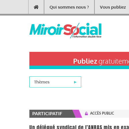
Aller
Qui sommes nous ?
Vous publiez
Main
au
contenu
navigation
principal
Publiez
gratuiteme
Thèmes
PARTICIPATIF
ACCÈS PUBLIC
Un délégué syndical de l’ANRAS mis en ex