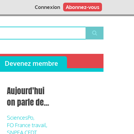
Connexion
Abonnez-vous
Devenez membre
Aujourd'hui
on parle de...
SciencesPo,
FO France travail,
SNPEA CFDT