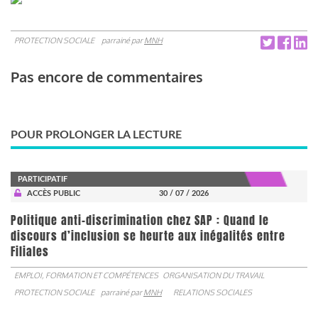
PROTECTION SOCIALE
parrainé par
MNH
Pas encore de commentaires
POUR PROLONGER LA LECTURE
PARTICIPATIF
ACCÈS PUBLIC
30 / 07 / 2026
Politique anti-discrimination chez SAP : Quand le
discours d’inclusion se heurte aux inégalités entre
Filiales
EMPLOI, FORMATION ET COMPÉTENCES
ORGANISATION DU TRAVAIL
PROTECTION SOCIALE
parrainé par
MNH
RELATIONS SOCIALES