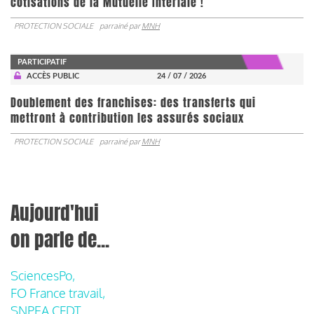
cotisations de la Mutuelle Intériale !
PROTECTION SOCIALE
parrainé par
MNH
PARTICIPATIF
ACCÈS PUBLIC
24 / 07 / 2026
Doublement des franchises: des transferts qui
mettront à contribution les assurés sociaux
PROTECTION SOCIALE
parrainé par
MNH
Aujourd'hui
on parle de...
SciencesPo,
FO France travail,
SNPEA CFDT