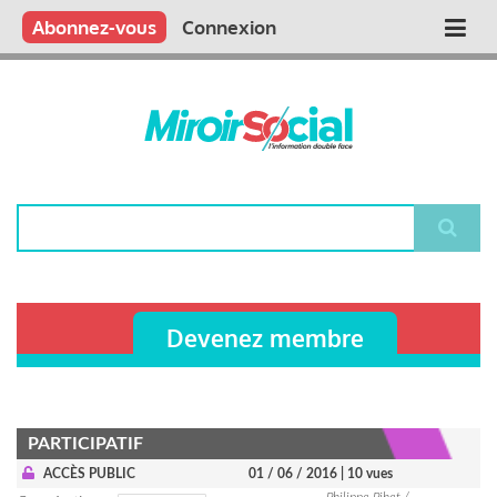
Aller
Qui sommes nous ?
Vous publiez
Nous publions
Contactez-nous
Abonnez-vous
Connexion
Main
au
contenu
navigation
principal
Rechercher
Devenez membre
PARTICIPATIF
ACCÈS PUBLIC
01 / 06 / 2016
| 10 vues
Philippe Pihet /