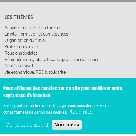
LES THÈMES
Activités sociales et culturelles
Emploi, formation et compétences
Organisation du travail
Protection sociale
Relations sociales
Rémunération globale & partage de la performance
Santé au travail
Vie économique, RSE & solidarité
ACCÈS RAPIDE
Nous utilisons des cookies sur ce site pour améliorer votre
expérience d'utilisateur.
Les abonnements
Les rencontres
En cliquant sur un lien de cette page, vous nous donnez votre
Les ressources
Plus d'infos
consentement de définir des cookies.
Oui, je suis d'accord
Non, merci
© 2019 Miroir Social - Réalisé par
Cafffeine