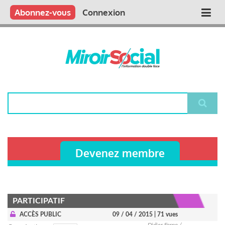
Aller
Qui sommes nous ?
Vous publiez
Nous publions
Contactez-nous
Abonnez-vous
Connexion
Main
au
contenu
navigation
principal
Rechercher
Devenez membre
PARTICIPATIF
ACCÈS PUBLIC
09 / 04 / 2015
| 71 vues
Didier Forno /