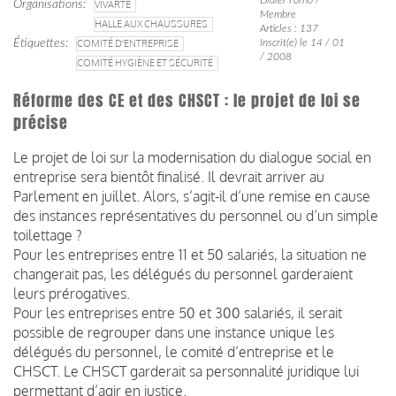
Organisations
VIVARTE
Membre
HALLE AUX CHAUSSURES
Articles : 137
Étiquettes
COMITÉ D'ENTREPRISE
Inscrit(e) le 14 / 01
/ 2008
COMITÉ HYGIÈNE ET SÉCURITÉ
Réforme des CE et des CHSCT : le projet de loi se
précise
Le projet de loi sur la modernisation du dialogue social en
entreprise sera bientôt finalisé. Il devrait arriver au
Parlement en juillet. Alors, s’agit-il d’une remise en cause
des instances représentatives du personnel ou d’un simple
toilettage ?
Pour les entreprises entre 11 et 50 salariés, la situation ne
changerait pas, les délégués du personnel garderaient
leurs prérogatives.
Pour les entreprises entre 50 et 300 salariés, il serait
possible de regrouper dans une instance unique les
délégués du personnel, le comité d’entreprise et le
CHSCT. Le CHSCT garderait sa personnalité juridique lui
permettant d’agir en justice.