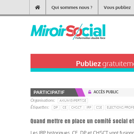
Aller
Qui sommes nous ?
Vous publiez
Main
au
contenu
navigation
principal
Publiez
gratuiteme
PARTICIPATIF
ACCÈS PUBLIC
Organisations
AXIUM EXPERTISE
Étiquettes
DP
CE
CHSCT
IRP
CSE
ELECTIONS PROF
Quand mettre en place un comité social e
Les IRP historiques, CE, DP et CHSCT vont fusion