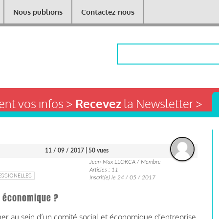
Nous publions
Contactez-nous
Rechercher
nt vos infos >
Recevez
la Newsletter >
11 / 09 / 2017
| 50 vues
Jean-Max LLORCA / Membre
Articles : 11
ESSIONELLES
Inscrit(e) le 24 / 05 / 2017
t économique ?
ner au sein d’un comité social et économique d’entreprise