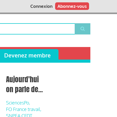
Connexion
Abonnez-vous
Devenez membre
Aujourd'hui
on parle de...
SciencesPo,
FO France travail,
SNPEA CFDT