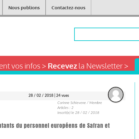
Nous publions
Contactez-nous
Rechercher
nt vos infos >
Recevez
la Newsletter >
28 / 02 / 2018
| 24 vues
Corinne Schievene / Membre
Articles : 2
Inscrit(e) le 28 / 02 / 2018
ntants du personnel européens de Safran et