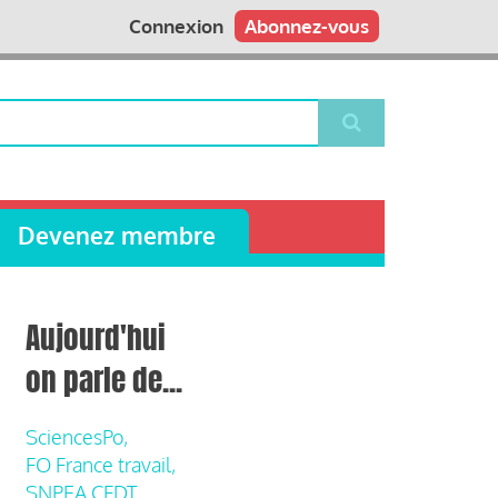
Connexion
Abonnez-vous
Devenez membre
Aujourd'hui
on parle de...
SciencesPo,
FO France travail,
SNPEA CFDT