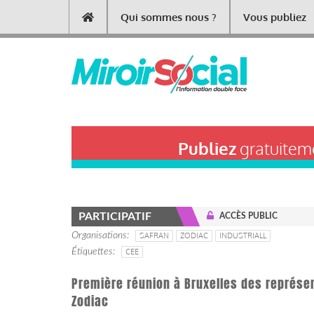
Aller
Qui sommes nous ?
Vous publiez
Main
au
contenu
navigation
principal
Publiez
gratuiteme
PARTICIPATIF
ACCÈS PUBLIC
Organisations
SAFRAN
ZODIAC
INDUSTRIALL
Étiquettes
CEE
Première réunion à Bruxelles des représe
Zodiac