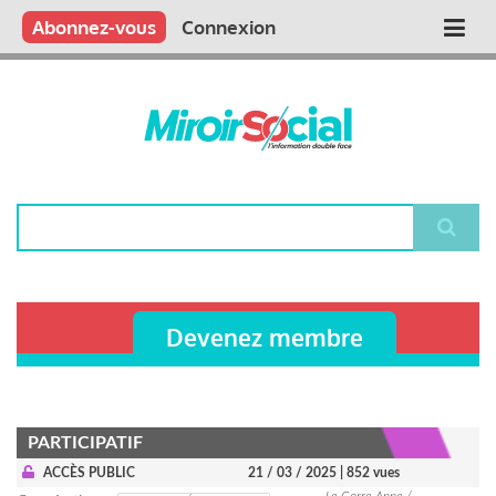
Aller
Qui sommes nous ?
Vous publiez
Nous publions
Contactez-nous
Abonnez-vous
Connexion
Main
au
contenu
navigation
principal
Rechercher
Devenez membre
PARTICIPATIF
ACCÈS PUBLIC
21 / 03 / 2025
| 852 vues
Le Corre Anne /