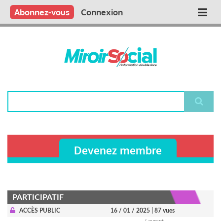
Aller
Qui sommes nous ?
Vous publiez
Nous publions
Contactez-nous
Abonnez-vous
Connexion
Main
au
contenu
navigation
principal
Rechercher
Devenez membre
PARTICIPATIF
ACCÈS PUBLIC
16 / 01 / 2025
| 87 vues
Laurent