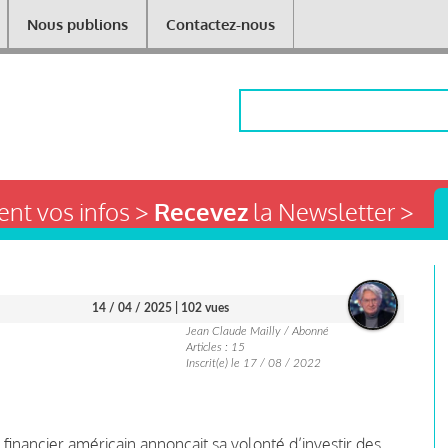
Nous publions
Contactez-nous
Rechercher
nt vos infos >
Recevez
la Newsletter >
14 / 04 / 2025
| 102 vues
Jean Claude Mailly / Abonné
Articles : 15
Inscrit(e) le 17 / 08 / 2022
inancier américain annonçait sa volonté d’investir des