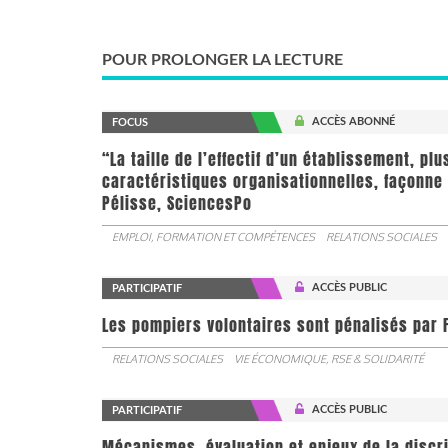
POUR PROLONGER LA LECTURE
ACCÈS ABONNÉ
FOCUS
“La taille de l’effectif d’un établissement, pl
caractéristiques organisationnelles, façonne 
Pélisse, SciencesPo
EMPLOI, FORMATION ET COMPÉTENCES
RELATIONS SOCIALES
ACCÈS PUBLIC
PARTICIPATIF
Les pompiers volontaires sont pénalisés par F
RELATIONS SOCIALES
VIE ÉCONOMIQUE, RSE & SOLIDARITÉ
ACCÈS PUBLIC
PARTICIPATIF
Mécanismes, évaluation et enjeux de la discr