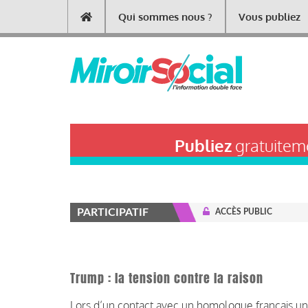
Aller
Qui sommes nous ?
Vous publiez
Main
au
contenu
navigation
principal
Publiez
gratuiteme
PARTICIPATIF
ACCÈS PUBLIC
Trump : la tension contre la raison
Lors d’un contact avec un homologue français un f