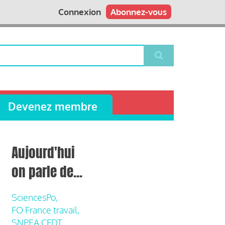
Connexion
Abonnez-vous
Devenez membre
Aujourd'hui
on parle de...
SciencesPo,
FO France travail,
SNPEA CFDT