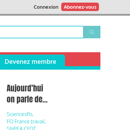
Connexion
Abonnez-vous
Devenez membre
Aujourd'hui
on parle de...
SciencesPo,
FO France travail,
SNPEA CFDT