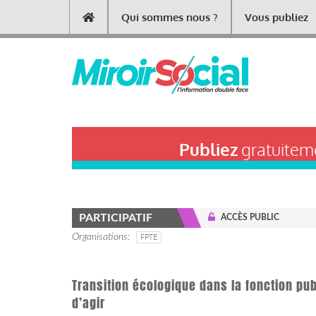
Aller
Qui sommes nous ?
Vous publiez
Main
au
contenu
navigation
principal
Publiez
gratuiteme
PARTICIPATIF
ACCÈS PUBLIC
Organisations
FPTE
Transition écologique dans la fonction p
d’agir