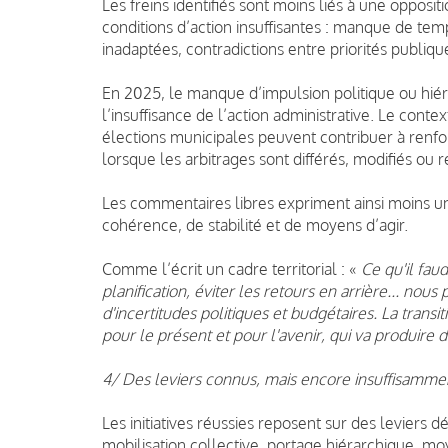
Les freins identifiés sont moins liés à une opposit
conditions d’action insuffisantes : manque de tem
inadaptées, contradictions entre priorités publique
En 2025, le manque d’impulsion politique ou hiér
l’insuffisance de l’action administrative. Le contex
élections municipales peuvent contribuer à renfo
lorsque les arbitrages sont différés, modifiés ou r
Les commentaires libres expriment ainsi moins
cohérence, de stabilité et de moyens d’agir.
Comme l’écrit un cadre territorial : «
Ce qu'il faud
planification, éviter les retours en arrière... no
d'incertitudes politiques et budgétaires. La tran
pour le présent et pour l'avenir, qui va produire 
4/ Des leviers connus, mais encore insuffisamment
Les initiatives réussies reposent sur des leviers dé
mobilisation collective, portage hiérarchique, moy