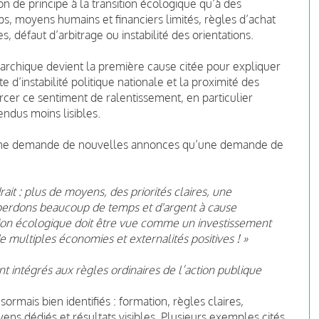
ion de principe à la transition écologique qu’à des
ps, moyens humains et financiers limités, règles d’achat
s, défaut d’arbitrage ou instabilité des orientations.
archique devient la première cause citée pour expliquer
te d’instabilité politique nationale et la proximité des
rcer ce sentiment de ralentissement, en particulier
endus moins lisibles.
 une demande de nouvelles annonces qu’une demande de
rait : plus de moyens, des priorités claires, une
us perdons beaucoup de temps et d'argent à cause
sition écologique doit être vue comme un investissement
de multiples économies et externalités positives ! »
 intégrés aux règles ordinaires de l’action publique
sormais bien identifiés : formation, règles claires,
ens dédiés et résultats visibles. Plusieurs exemples cités