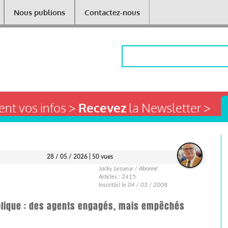
Nous publions
Contactez-nous
Rechercher
nt vos infos >
Recevez
la Newsletter >
28 / 05 / 2026
| 50 vues
Jacky Lesueur / Abonné
Articles : 2415
Inscrit(e) le 04 / 03 / 2008
ublique : des agents engagés, mais empêchés