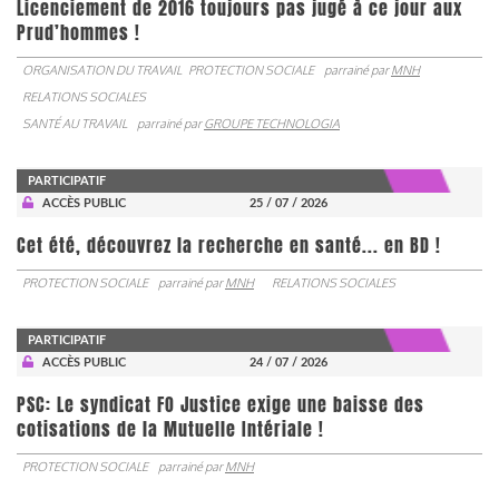
Licenciement de 2016 toujours pas jugé à ce jour aux
Prud’hommes !
ORGANISATION DU TRAVAIL
PROTECTION SOCIALE
parrainé par
MNH
RELATIONS SOCIALES
SANTÉ AU TRAVAIL
parrainé par
GROUPE TECHNOLOGIA
PARTICIPATIF
ACCÈS PUBLIC
25 / 07 / 2026
Cet été, découvrez la recherche en santé... en BD !
PROTECTION SOCIALE
parrainé par
MNH
RELATIONS SOCIALES
PARTICIPATIF
ACCÈS PUBLIC
24 / 07 / 2026
PSC: Le syndicat FO Justice exige une baisse des
cotisations de la Mutuelle Intériale !
PROTECTION SOCIALE
parrainé par
MNH