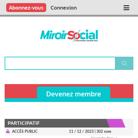
Aller
Qui sommes nous ?
Vous publiez
Nous publions
Contactez-nous
Abonnez-vous
Connexion
Main
au
contenu
navigation
principal
Rechercher
Devenez membre
PARTICIPATIF
ACCÈS PUBLIC
11 / 12 / 2023
| 302 vues
Alexandre Beau /