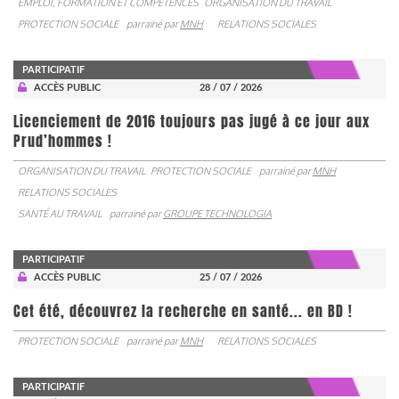
EMPLOI, FORMATION ET COMPÉTENCES
ORGANISATION DU TRAVAIL
PROTECTION SOCIALE
parrainé par
MNH
RELATIONS SOCIALES
PARTICIPATIF
ACCÈS PUBLIC
28 / 07 / 2026
Licenciement de 2016 toujours pas jugé à ce jour aux
Prud’hommes !
ORGANISATION DU TRAVAIL
PROTECTION SOCIALE
parrainé par
MNH
RELATIONS SOCIALES
SANTÉ AU TRAVAIL
parrainé par
GROUPE TECHNOLOGIA
PARTICIPATIF
ACCÈS PUBLIC
25 / 07 / 2026
Cet été, découvrez la recherche en santé... en BD !
PROTECTION SOCIALE
parrainé par
MNH
RELATIONS SOCIALES
PARTICIPATIF