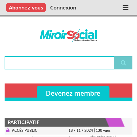
Aller
Qui sommes nous ?
Vous publiez
Nous publions
Contactez-nous
Abonnez-vous
Connexion
Main
au
contenu
navigation
principal
Rechercher
Devenez membre
PARTICIPATIF
ACCÈS PUBLIC
18 / 11 / 2024
| 130 vues
Alexandre Beau /