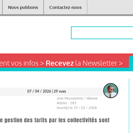
Nous publions
Contactez-nous
Rechercher
nt vos infos >
Recevez
la Newsletter >
07 / 04 / 2026
| 29 vues
Jean Meyronneinc / Abonné
Articles : 285
Inscrit(e) le 29 / 05 / 2008
 gestion des tarifs par les collectivités sont