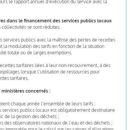
jours le rapport annuel d’exécution du service avec la
aires dans le financement des services publics locaux
llectivités se sont réduites.
des services publics avec la maîtrise des pertes de recettes
nt la modulation des tarifs en fonction de la situation
ité totale ou de larges exemptions.
 recettes tarifaires liées à leur non-recouvrement, à des
spillages lorsque l’utilisation de ressources pour
tes tarifaires.
 ministères concernés :
optent chaque année l’ensemble de leurs tarifs ;
s services publics locaux est obligatoirement destinataire
lic de la gestion des déchets ;
nées des observatoires nationaux de l’eau et des déchets ;
nu imposable pour le calcul par les caisses d’allocations