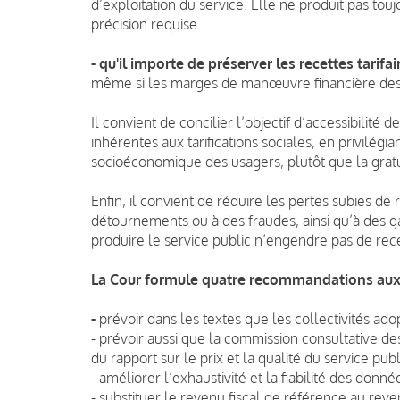
d’exploitation du service. Elle ne produit pas tou
précision requise
- qu'il importe de préserver les recettes tarif
même si les marges de manœuvre financière des co
Il convient de concilier l’objectif d’accessibilité 
inhérentes aux tarifications sociales, en privilégia
socioéconomique des usagers, plutôt que la gratu
Enfin, il convient de réduire les pertes subies de
détournements ou à des fraudes, ainsi qu’à des ga
produire le service public n’engendre pas de recet
La Cour formule quatre recommandations aux
-
prévoir dans les textes que les collectivités ad
- prévoir aussi que la commission consultative de
du rapport sur le prix et la qualité du service pub
- améliorer l’exhaustivité et la fiabilité des don
- substituer le revenu fiscal de référence au reve