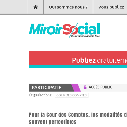
Aller
Qui sommes nous ?
Vous publiez
Main
au
contenu
navigation
principal
Publiez
gratuiteme
PARTICIPATIF
ACCÈS PUBLIC
Organisations
COUR DES COMPTES
Pour la Cour des Comptes, les modalités de
souvent perfectibles