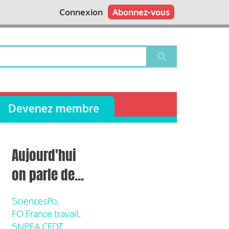
Connexion
Abonnez-vous
Devenez membre
Aujourd'hui
on parle de...
SciencesPo,
FO France travail,
SNPEA CFDT