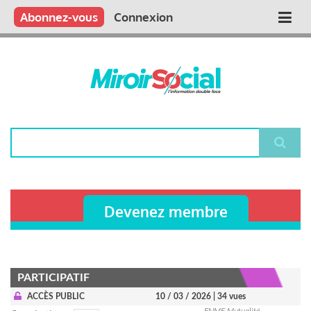
Aller
Qui sommes nous ?
Vous publiez
Nous publions
Contactez-nous
Abonnez-vous
Connexion
Main
au
contenu
navigation
principal
Rechercher
Devenez membre
PARTICIPATIF
ACCÈS PUBLIC
10 / 03 / 2026
| 34 vues
FNMF Mutualité