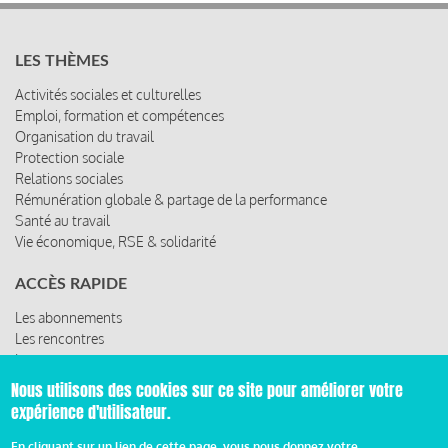
LES THÈMES
Activités sociales et culturelles
Emploi, formation et compétences
Organisation du travail
Protection sociale
Relations sociales
Rémunération globale & partage de la performance
Santé au travail
Vie économique, RSE & solidarité
ACCÈS RAPIDE
Les abonnements
Les rencontres
Les ressources
Nous utilisons des cookies sur ce site pour améliorer votre
expérience d'utilisateur.
© 2019 Miroir Social - Réalisé par
Cafffeine
En cliquant sur un lien de cette page, vous nous donnez votre