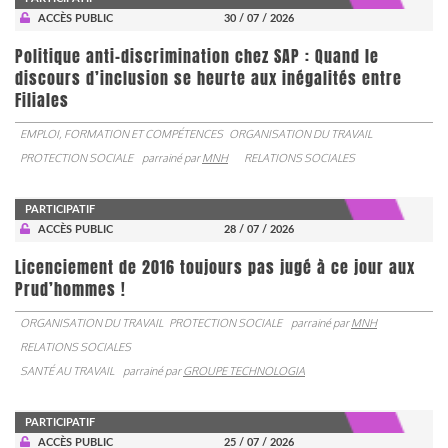
ACCÈS PUBLIC
30 / 07 / 2026
Politique anti-discrimination chez SAP : Quand le
discours d’inclusion se heurte aux inégalités entre
Filiales
EMPLOI, FORMATION ET COMPÉTENCES
ORGANISATION DU TRAVAIL
PROTECTION SOCIALE
parrainé par
MNH
RELATIONS SOCIALES
PARTICIPATIF
ACCÈS PUBLIC
28 / 07 / 2026
Licenciement de 2016 toujours pas jugé à ce jour aux
Prud’hommes !
ORGANISATION DU TRAVAIL
PROTECTION SOCIALE
parrainé par
MNH
RELATIONS SOCIALES
SANTÉ AU TRAVAIL
parrainé par
GROUPE TECHNOLOGIA
PARTICIPATIF
ACCÈS PUBLIC
25 / 07 / 2026