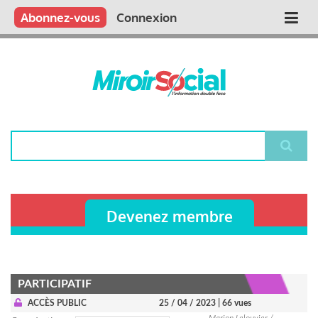
Aller
Qui sommes nous ?
Vous publiez
Nous publions
Contactez-nous
Abonnez-vous
Connexion
Main
au
contenu
navigation
principal
Rechercher
Devenez membre
PARTICIPATIF
ACCÈS PUBLIC
25 / 04 / 2023
| 66 vues
Marion Lelouvier /