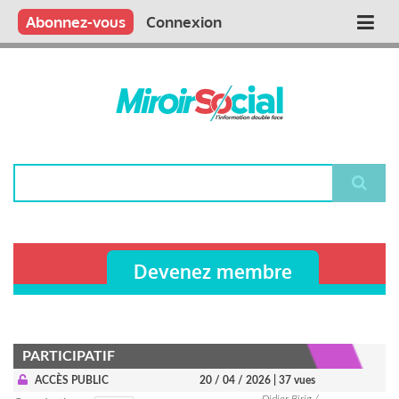
Aller
Qui sommes nous ?
Vous publiez
Nous publions
Contactez-nous
Abonnez-vous
Connexion
Main
au
contenu
navigation
principal
Rechercher
Devenez membre
PARTICIPATIF
ACCÈS PUBLIC
20 / 04 / 2026
| 37 vues
Didier Birig /