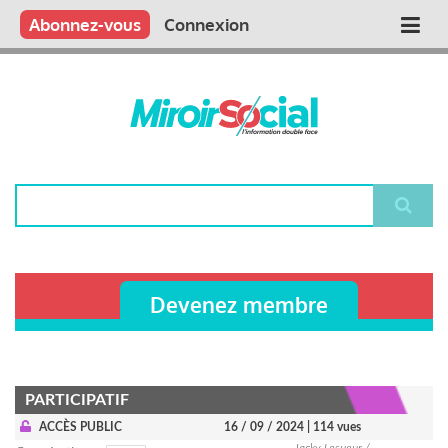
Aller
Qui sommes nous ?
Vous publiez
Nous publions
Contactez-nous
Abonnez-vous
Connexion
Main
au
contenu
navigation
principal
Rechercher
Devenez membre
PARTICIPATIF
ACCÈS PUBLIC
16 / 09 / 2024
| 114 vues
Jacky Lesueur /