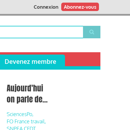
Connexion
Abonnez-vous
Devenez membre
Aujourd'hui
on parle de...
SciencesPo,
FO France travail,
SNPEA CFDT