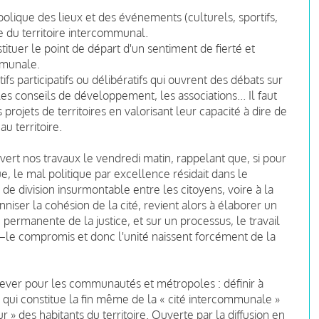
ique des lieux et des événements (culturels, sportifs,
ce du territoire intercommunal.
ituer le point de départ d'un sentiment de fierté et
mmunale.
fs participatifs ou délibératifs qui ouvrent des débats sur
es conseils de développement, les associations... Il faut
projets de territoires en valorisant leur capacité à dire de
u territoire.
 ouvert nos travaux le vendredi matin, rappelant que, si pour
que, le mal politique par excellence résidait dans le
 de division insurmontable entre les citoyens, voire à la
nniser la cohésion de la cité, revient alors à élaborer un
 permanente de la justice, et sur un processus, le travail
 —le compromis et donc l'unité
naissent forcément de la
elever pour les communautés et métropoles : définir à
 qui constitue la fin même de la « cité intercommunale »
ur » des habitants du territoire. Ouverte par la diffusion en