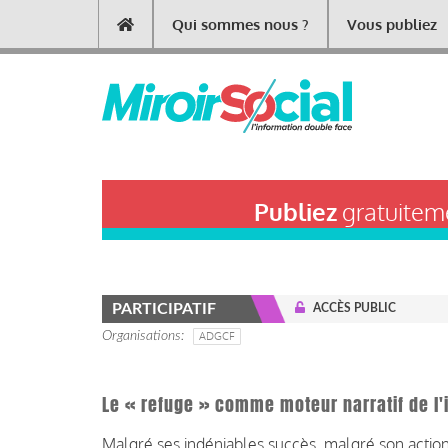
Aller
Qui sommes nous ?
Vous publiez
Main
au
contenu
navigation
principal
Publiez
gratuiteme
PARTICIPATIF
ACCÈS PUBLIC
Organisations
ADGCF
Le « refuge » comme moteur narratif de l
Malgré ses indéniables succès, malgré son action