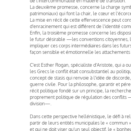
de l'intercommunalité en matière de transition.
La deuxième promesse, concerne la charge symbol
patrimoniaux) qui font la chair, le cœur et l'écor
La mise en récit de cette effervescence peut const
d'enracinement qui est différent de l'identité co
Enfin, la troisième promesse concerne les dispositi
le futur désirable —les conventions citoyennes, l
impliquer ces corps intermédiaires dans les futurs 
façon sensible et émotionnelle les attachements a
C'est
Esther Rogan
, spécialiste d'Aristote, qui a
les Grecs le conflit était consubstantiel au politi
concept de stasis qui renvoie à l'idée de discorde,
guerre civile. Pour la philosophe, garantir et pére
récit politique fondé sur un principe, la recherche
proprement politique de régulation des conflits
division—.
Dans cette perspective hellénistique, le défi à r
partir de leurs entités municipales le « commun »
et qui ne doit viser qu'un seul objectif, le « bonhe