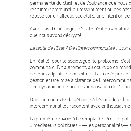
permanente du clash et de l'outrance que nous dev
récit intercommunal du ressentiment ou des passio
repose sur un affectio societatis, une intention d
Avec
David Guéranger
, c'est le récit du « malai
que nous avons décrypté.
La faute de l'État ? De l'intercommunalité ? Loin d
En réalité, pour le sociologue, le problème, c'es
communale. Dit autrement, au cours de ce mandat
de leurs adjoints et conseillers. La conséquence 
gestion et une mise à distance de l'intercommunali
une dynamique de professionnalisation de l'actio
Dans un contexte de défiance à l'égard du politi
intercommunalités racontent avec enthousiasme tr
La première renvoie à l'exemplarité. Pour le politist
« médiateurs politiques » —les personnalités— s