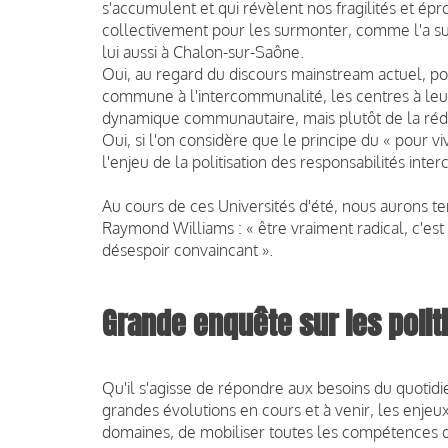
s'accumulent et qui révèlent nos fragilités et épr
collectivement pour les surmonter, comme l'a s
lui aussi à Chalon-sur-Saône.
Oui
, au regard du discours mainstream actuel, por
commune à
l'intercommunalité, les centres à leu
dynamique communautaire, mais plutôt de la rédu
Oui
, si l'on considère que le principe du « pour v
l'enjeu de la politisation des responsabilités i
Au cours de ces Universités d'été, nous aurons te
Raymond Williams : «
être vraiment radical, c'est
désespoir convaincant
».
Grande enquête sur les poli
Qu'il s'agisse de répondre aux besoins du quotidi
grandes évolutions en cours et à venir, les enjeu
domaines, de
mobiliser toutes les compétences d