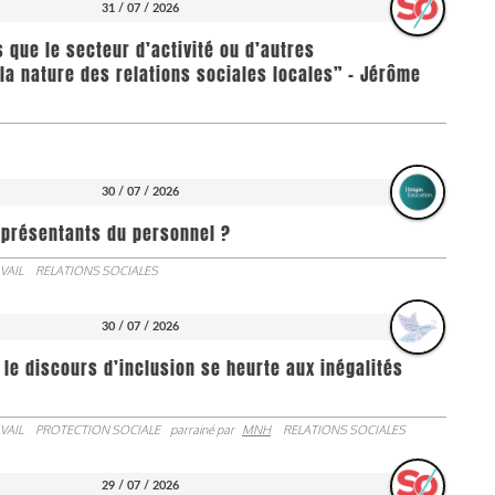
31 / 07 / 2026
us que le secteur d’activité ou d’autres
la nature des relations sociales locales” - Jérôme
30 / 07 / 2026
représentants du personnel ?
VAIL
RELATIONS SOCIALES
30 / 07 / 2026
 le discours d’inclusion se heurte aux inégalités
VAIL
PROTECTION SOCIALE
parrainé par
MNH
RELATIONS SOCIALES
29 / 07 / 2026