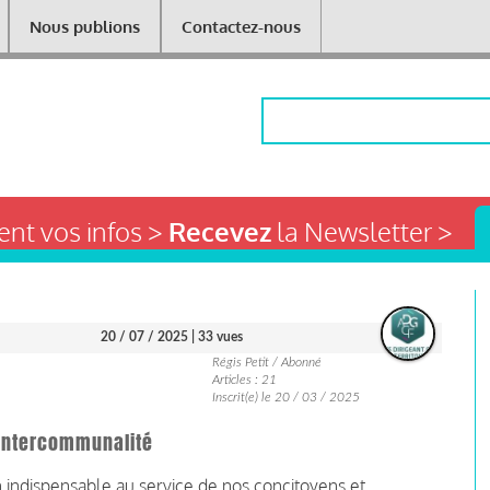
Nous publions
Contactez-nous
Rechercher
nt vos infos >
Recevez
la Newsletter >
20 / 07 / 2025
| 33 vues
Régis Petit / Abonné
Articles : 21
Inscrit(e) le 20 / 03 / 2025
'intercommunalité
 indispensable au service de nos concitoyens et