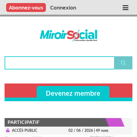
Aller
Qui sommes nous ?
Vous publiez
Nous publions
Contactez-nous
Abonnez-vous
Connexion
Main
au
contenu
navigation
principal
Rechercher
Devenez membre
PARTICIPATIF
ACCÈS PUBLIC
02 / 06 / 2026
| 49 vues
Stephen Soret /