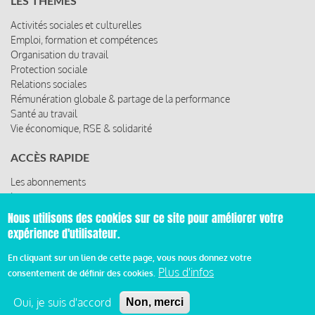
LES THÈMES
Activités sociales et culturelles
Emploi, formation et compétences
Organisation du travail
Protection sociale
Relations sociales
Rémunération globale & partage de la performance
Santé au travail
Vie économique, RSE & solidarité
ACCÈS RAPIDE
Les abonnements
Les rencontres
Les ressources
Nous utilisons des cookies sur ce site pour améliorer votre
expérience d'utilisateur.
En cliquant sur un lien de cette page, vous nous donnez votre
© 2019 Miroir Social - Réalisé par
Cafffeine
Plus d'infos
consentement de définir des cookies.
Oui, je suis d'accord
Non, merci
Mentions légales et condition générale d’utilisation et
d’abonnement