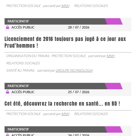
PROTECTION SOCIALE
parrainé par
MNH
RELATIONS SOCIALES
PARTICIPATIF
ACCÈS PUBLIC
28 / 07 / 2026
Licenciement de 2016 toujours pas jugé à ce jour aux
Prud’hommes !
ORGANISATION DU TRAVAIL
PROTECTION SOCIALE
parrainé par
MNH
RELATIONS SOCIALES
SANTÉ AU TRAVAIL
parrainé par
GROUPE TECHNOLOGIA
PARTICIPATIF
ACCÈS PUBLIC
25 / 07 / 2026
Cet été, découvrez la recherche en santé... en BD !
PROTECTION SOCIALE
parrainé par
MNH
RELATIONS SOCIALES
PARTICIPATIF
ACCÈS PUBLIC
24 / 07 / 2026