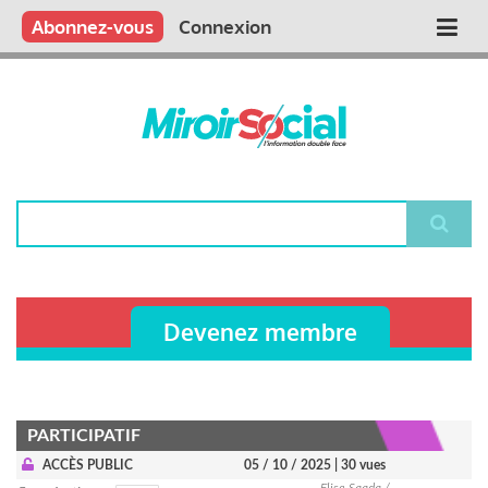
Aller
Qui sommes nous ?
Vous publiez
Nous publions
Contactez-nous
Abonnez-vous
Connexion
Main
au
contenu
navigation
principal
Rechercher
Devenez membre
PARTICIPATIF
ACCÈS PUBLIC
05 / 10 / 2025
| 30 vues
Elise Saada /