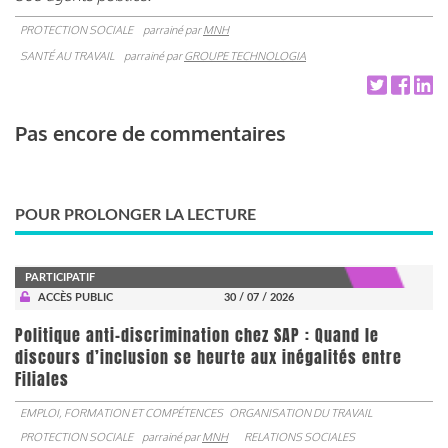
PROTECTION SOCIALE
parrainé par
MNH
SANTÉ AU TRAVAIL
parrainé par
GROUPE TECHNOLOGIA
Pas encore de commentaires
POUR PROLONGER LA LECTURE
PARTICIPATIF
ACCÈS PUBLIC
30 / 07 / 2026
Politique anti-discrimination chez SAP : Quand le
discours d’inclusion se heurte aux inégalités entre
Filiales
EMPLOI, FORMATION ET COMPÉTENCES
ORGANISATION DU TRAVAIL
PROTECTION SOCIALE
parrainé par
MNH
RELATIONS SOCIALES