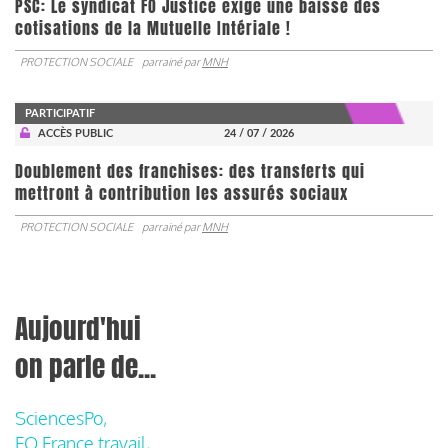
PSC: Le syndicat FO Justice exige une baisse des
cotisations de la Mutuelle Intériale !
PROTECTION SOCIALE
parrainé par
MNH
PARTICIPATIF
ACCÈS PUBLIC
24 / 07 / 2026
Doublement des franchises: des transferts qui
mettront à contribution les assurés sociaux
PROTECTION SOCIALE
parrainé par
MNH
Aujourd'hui
on parle de...
SciencesPo,
FO France travail,