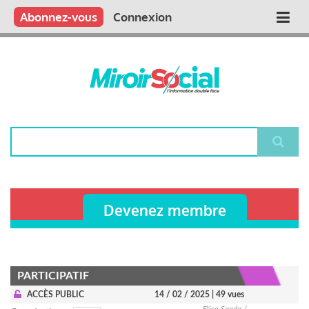
Aller
Qui sommes nous ?
Vous publiez
Nous publions
Contactez-nous
Abonnez-vous
Connexion
Main
au
contenu
navigation
principal
Rechercher
Devenez membre
PARTICIPATIF
ACCÈS PUBLIC
14 / 02 / 2025
| 49 vues
Elise Saada /