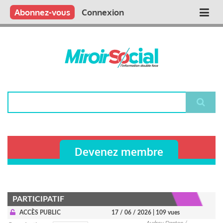
Aller
Qui sommes nous ?
Vous publiez
Nous publions
Contactez-nous
Abonnez-vous
Connexion
Main
au
contenu
navigation
principal
Rechercher
Devenez membre
PARTICIPATIF
ACCÈS PUBLIC
17 / 06 / 2026
| 109 vues
Audrey Danten /