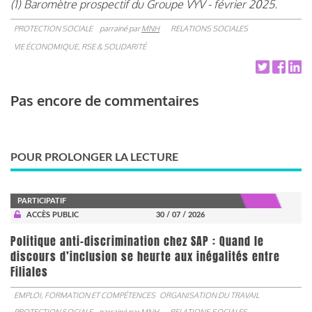
(1) Baromètre prospectif du Groupe VYV - février 2025.
PROTECTION SOCIALE
parrainé par
MNH
RELATIONS SOCIALES
VIE ÉCONOMIQUE, RSE & SOLIDARITÉ
Pas encore de commentaires
POUR PROLONGER LA LECTURE
PARTICIPATIF
ACCÈS PUBLIC
30 / 07 / 2026
Politique anti-discrimination chez SAP : Quand le
discours d’inclusion se heurte aux inégalités entre
Filiales
EMPLOI, FORMATION ET COMPÉTENCES
ORGANISATION DU TRAVAIL
PROTECTION SOCIALE
parrainé par
MNH
RELATIONS SOCIALES