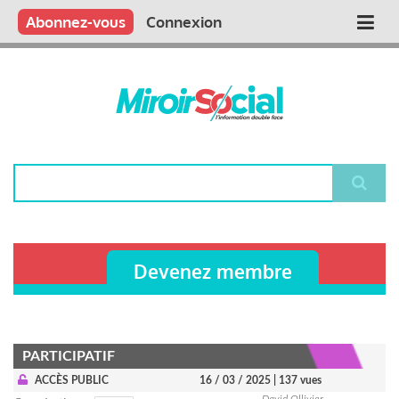
Aller
Qui sommes nous ?
Vous publiez
Nous publions
Contactez-nous
Abonnez-vous
Connexion
Main
au
contenu
navigation
principal
Rechercher
Devenez membre
PARTICIPATIF
ACCÈS PUBLIC
16 / 03 / 2025
| 137 vues
David Ollivier-