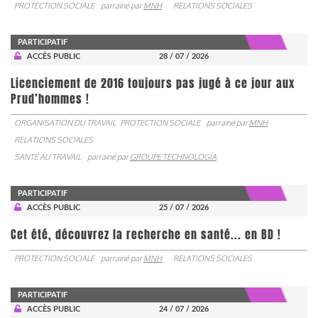
PROTECTION SOCIALE
parrainé par
MNH
RELATIONS SOCIALES
PARTICIPATIF
ACCÈS PUBLIC
28 / 07 / 2026
Licenciement de 2016 toujours pas jugé à ce jour aux
Prud’hommes !
ORGANISATION DU TRAVAIL
PROTECTION SOCIALE
parrainé par
MNH
RELATIONS SOCIALES
SANTÉ AU TRAVAIL
parrainé par
GROUPE TECHNOLOGIA
PARTICIPATIF
ACCÈS PUBLIC
25 / 07 / 2026
Cet été, découvrez la recherche en santé... en BD !
PROTECTION SOCIALE
parrainé par
MNH
RELATIONS SOCIALES
PARTICIPATIF
ACCÈS PUBLIC
24 / 07 / 2026